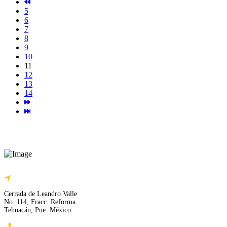
5
6
7
8
9
10
11
12
13
14
Cerrada de Leandro Valle
No. 114, Fracc. Reforma.
Tehuacán, Pue. México.