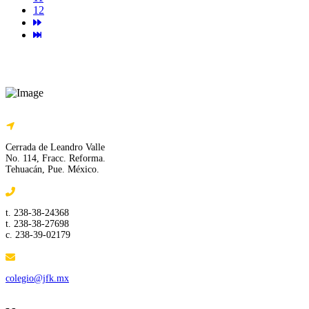
12
Cerrada de Leandro Valle
No. 114, Fracc. Reforma.
Tehuacán, Pue. México.
t. 238-38-24368
t. 238-38-27698
c. 238-39-02179
colegio@jfk.mx