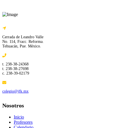
Cerrada de Leandro Valle
No. 114, Fracc. Reforma.
Tehuacán, Pue. México.
t. 238-38-24368
t. 238-38-27698
c. 238-39-02179
colegio@jfk.mx
Nosotros
Inicio
Profesores
Calendario