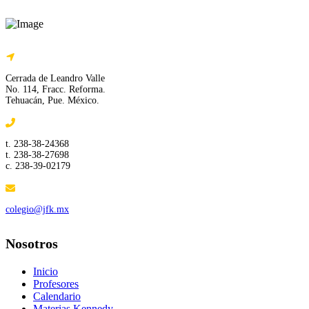
Cerrada de Leandro Valle
No. 114, Fracc. Reforma.
Tehuacán, Pue. México.
t. 238-38-24368
t. 238-38-27698
c. 238-39-02179
colegio@jfk.mx
Nosotros
Inicio
Profesores
Calendario
Materias Kennedy